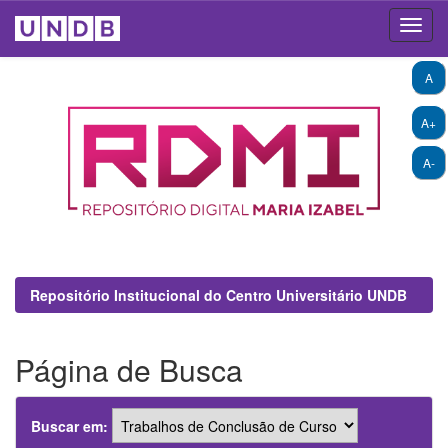
Skip
A
navigation
A+
A-
Repositório Institucional do Centro Universitário UNDB
Página de Busca
Buscar em: