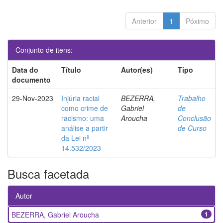
Anterior
1
Póximo
Conjunto de itens:
Data do
Título
Autor(es)
Tipo
documento
29-Nov-2023
Injúria racial
BEZERRA,
Trabalho
como crime de
Gabriel
de
racismo: uma
Aroucha
Conclusão
análise a partir
de Curso
da Lei nº
14.532/2023
Busca facetada
Autor
BEZERRA, Gabriel Aroucha
1