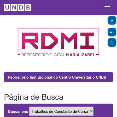
Skip
A
navigation
A+
A-
Repositório Institucional do Centro Universitário UNDB
Página de Busca
Buscar em: