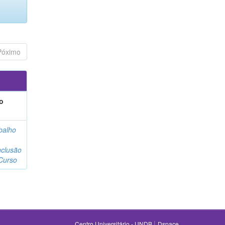
Póximo
o
balho
clusão
Curso
|
Centro Universitário - UNDB
Dspace