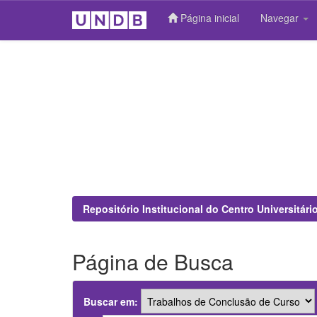
Página inicial
Navegar
Skip
navigation
Repositório Institucional do Centro Universitár
Página de Busca
Buscar em: