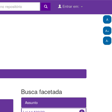
Entrar em:
A
A+
A-
Busca facetada
Assunto
1