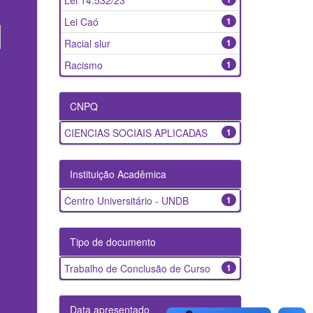
Lei 14.532/23
Lei Caó
1
Racial slur
1
Racismo
1
CNPQ
CIENCIAS SOCIAIS APLICADAS
1
Instituição Acadêmica
Centro Universitário - UNDB
1
Tipo de documento
Trabalho de Conclusão de Curso
1
Data apresentado