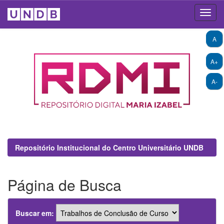
Skip
A
navigation
A+
A-
Repositório Institucional do Centro Universitário UNDB
Página de Busca
Buscar em: