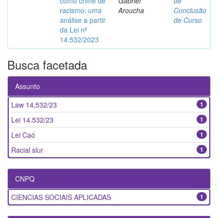
como crime de
Gabriel
de
racismo: uma
Aroucha
Conclusão
análise a partir
de Curso
da Lei nº
14.532/2023
Busca facetada
Assunto
Law 14,532/23
1
Lei 14.532/23
1
Lei Caó
1
Racial slur
1
CNPQ
CIENCIAS SOCIAIS APLICADAS
1