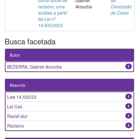
como crime de
Gabriel
de
racismo: uma
Aroucha
Conclusão
análise a partir
de Curso
da Lei nº
14.532/2023
Busca facetada
Autor
BEZERRA, Gabriel Aroucha
1
Assunto
Law 14,532/23
1
Lei Caó
1
Racial slur
1
Racismo
1