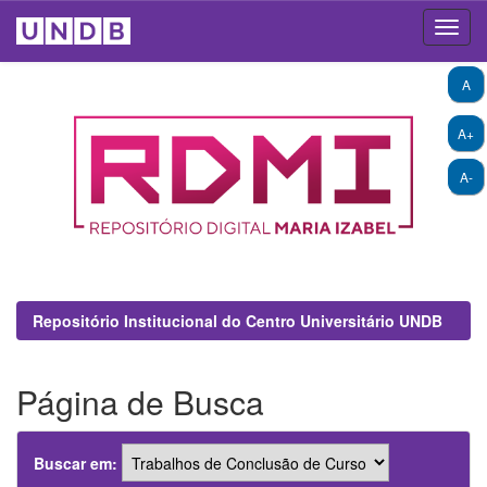
Skip
A
navigation
A+
A-
Repositório Institucional do Centro Universitário UNDB
Página de Busca
Buscar em: