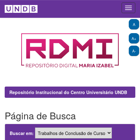
Skip
A
navigation
A+
A-
Repositório Institucional do Centro Universitário UNDB
Página de Busca
Buscar em: