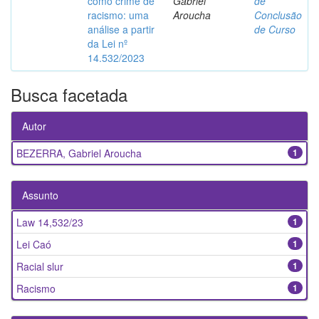
como crime de
Gabriel
de
racismo: uma
Aroucha
Conclusão
análise a partir
de Curso
da Lei nº
14.532/2023
Busca facetada
Autor
BEZERRA, Gabriel Aroucha
1
Assunto
Law 14,532/23
1
Lei Caó
1
Racial slur
1
Racismo
1