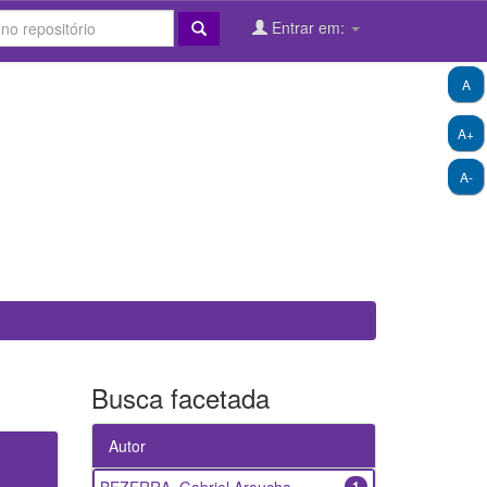
Entrar em:
A
A+
A-
Busca facetada
Autor
1