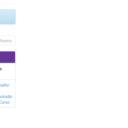
Póximo
o
balho
clusão
Curso