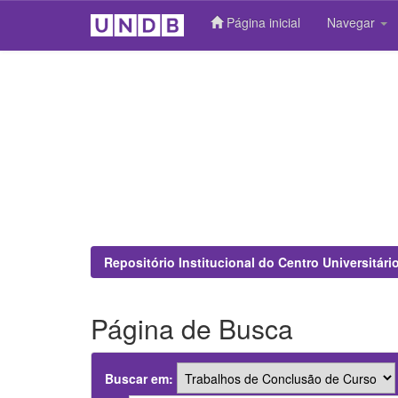
Página inicial
Navegar
Skip
navigation
Repositório Institucional do Centro Universitár
Página de Busca
Buscar em: