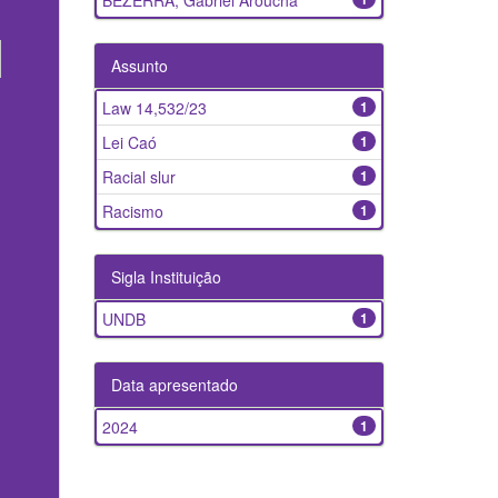
BEZERRA, Gabriel Aroucha
Assunto
Law 14,532/23
1
Lei Caó
1
Racial slur
1
Racismo
1
Sigla Instituição
UNDB
1
Data apresentado
2024
1