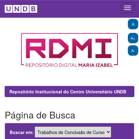
Skip
A
navigation
A+
A-
Repositório Institucional do Centro Universitário UNDB
Página de Busca
Buscar em: