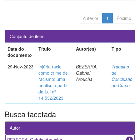
Anterior
1
Póximo
Conjunto de itens:
Data do
Título
Autor(es)
Tipo
documento
29-Nov-2023
Injúria racial
BEZERRA,
Trabalho
como crime de
Gabriel
de
racismo: uma
Aroucha
Conclusão
análise a partir
de Curso
da Lei nº
14.532/2023
Busca facetada
Autor
BEZERRA, Gabriel Aroucha
1