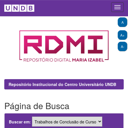
Skip
A
navigation
A+
A-
Repositório Institucional do Centro Universitário UNDB
Página de Busca
Buscar em: