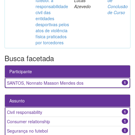
futebol: a
Lucas
de
responsabilidade
Azevedo
Conclusão
civil das
de Curso
entidades
desportivas pelos
atos de violência
física praticados
por torcedores
Busca facetada
Participante
SANTOS, Nonnato Masson Mendes dos
1
Assunto
Civil responsability
1
Consumer relationship
1
Segurança no futebol
1