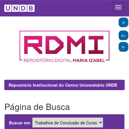
Skip
A
navigation
A+
A-
Repositório Institucional do Centro Universitário UNDB
Página de Busca
Buscar em: