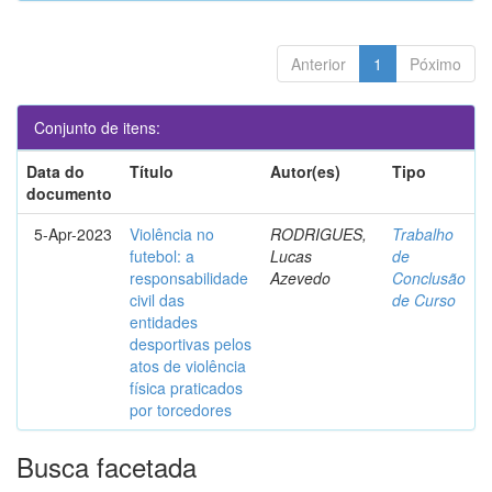
Anterior
1
Póximo
Conjunto de itens:
Data do
Título
Autor(es)
Tipo
documento
5-Apr-2023
Violência no
RODRIGUES,
Trabalho
futebol: a
Lucas
de
responsabilidade
Azevedo
Conclusão
civil das
de Curso
entidades
desportivas pelos
atos de violência
física praticados
por torcedores
Busca facetada