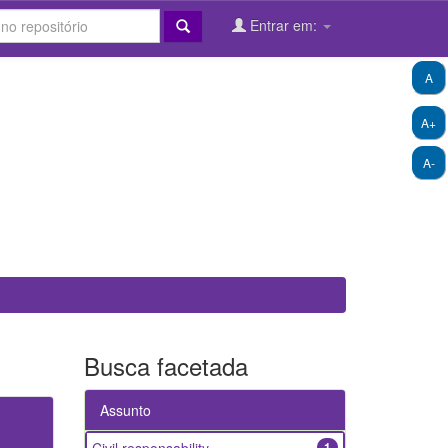
Entrar em:
A
A+
A-
Busca facetada
Assunto
1