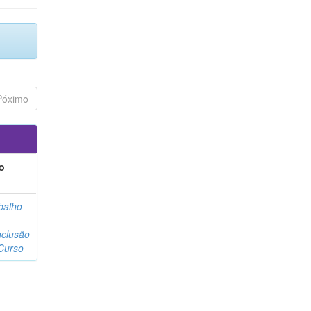
Póximo
o
balho
clusão
Curso