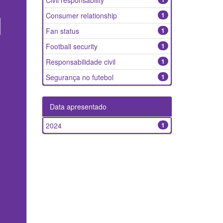
Civil responsability
Consumer relationship
1
Fan status
1
Football security
1
Responsabilidade civil
1
Segurança no futebol
1
Data apresentado
2024
1