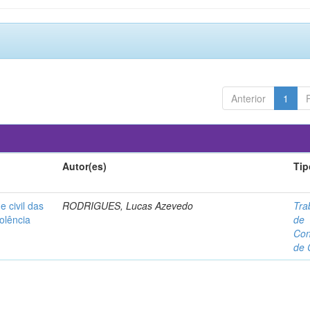
Anterior
1
Autor(es)
Tip
e civil das
RODRIGUES, Lucas Azevedo
Tra
olência
de
Con
de 