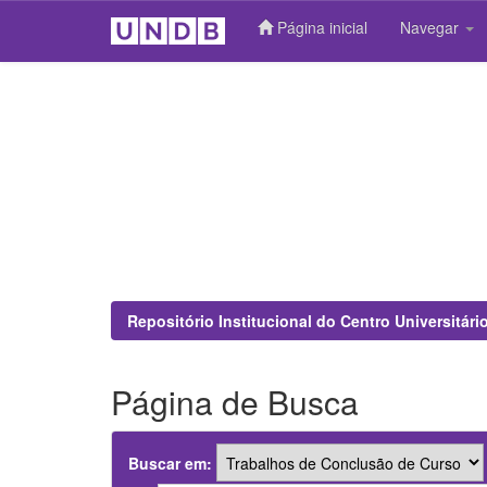
Página inicial
Navegar
Skip
navigation
Repositório Institucional do Centro Universitár
Página de Busca
Buscar em: