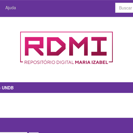
Ajuda
io UNDB