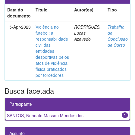
Data do
Título
Autor(es)
Tipo
documento
5-Apr-2023
Violência no
RODRIGUES,
Trabalho
futebol: a
Lucas
de
responsabilidade
Azevedo
Conclusão
civil das
de Curso
entidades
desportivas pelos
atos de violência
física praticados
por torcedores
Busca facetada
Participante
SANTOS, Nonnato Masson Mendes dos
1
Assunto