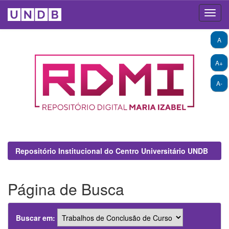
Skip
A
navigation
A+
A-
Repositório Institucional do Centro Universitário UNDB
Página de Busca
Buscar em: