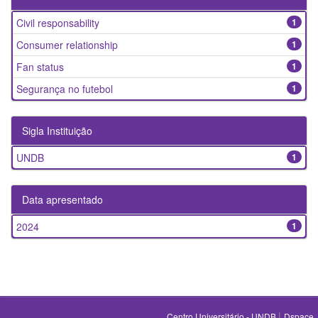
Civil responsability
1
Consumer relationship
1
Fan status
1
Segurança no futebol
1
Sigla Instituição
UNDB
1
Data apresentado
2024
1
|
Centro Universitário - UNDB
Dspace