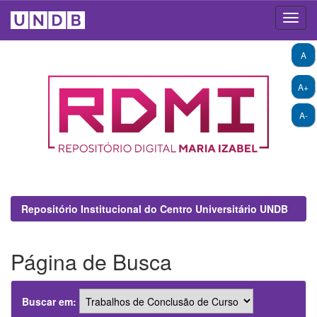
Skip
A
navigation
A+
A-
Repositório Institucional do Centro Universitário UNDB
Página de Busca
Buscar em: