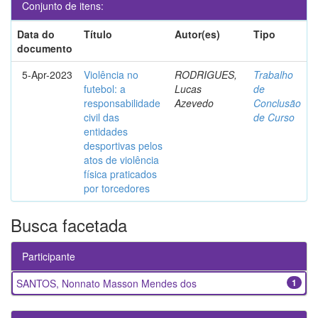
Conjunto de itens:
Data do
Título
Autor(es)
Tipo
documento
5-Apr-2023
Violência no
RODRIGUES,
Trabalho
futebol: a
Lucas
de
responsabilidade
Azevedo
Conclusão
civil das
de Curso
entidades
desportivas pelos
atos de violência
física praticados
por torcedores
Busca facetada
Participante
SANTOS, Nonnato Masson Mendes dos
1