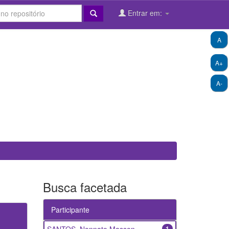
Entrar em:
A
A+
A-
Busca facetada
Participante
1