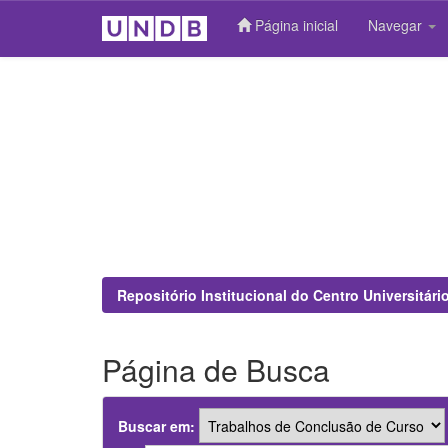
Página inicial
Navegar
Skip
navigation
Repositório Institucional do Centro Universitár
Página de Busca
Buscar em: