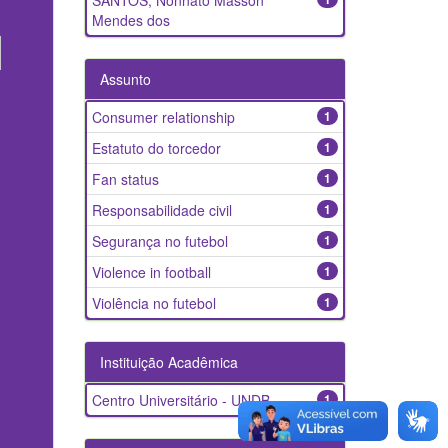
SANTOS, Nonnato Masson
Mendes dos
Assunto
Consumer relationship
1
Estatuto do torcedor
1
Fan status
1
Responsabilidade civil
1
Segurança no futebol
1
Violence in football
1
Violência no futebol
1
Instituição Acadêmica
Centro Universitário - UNDB
1