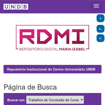
Skip
A
navigation
A+
A-
Repositório Institucional do Centro Universitário UNDB
Página de Busca
Buscar em: