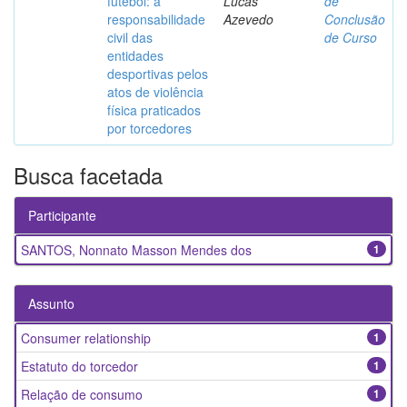
futebol: a
Lucas
de
responsabilidade
Azevedo
Conclusão
civil das
de Curso
entidades
desportivas pelos
atos de violência
física praticados
por torcedores
Busca facetada
Participante
SANTOS, Nonnato Masson Mendes dos
1
Assunto
Consumer relationship
1
Estatuto do torcedor
1
Relação de consumo
1