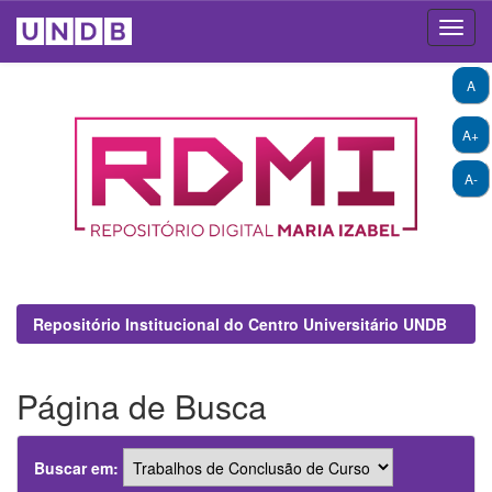
Skip
A
navigation
A+
A-
Repositório Institucional do Centro Universitário UNDB
Página de Busca
Buscar em: