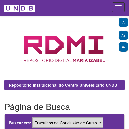
Skip
A
navigation
A+
A-
Repositório Institucional do Centro Universitário UNDB
Página de Busca
Buscar em: