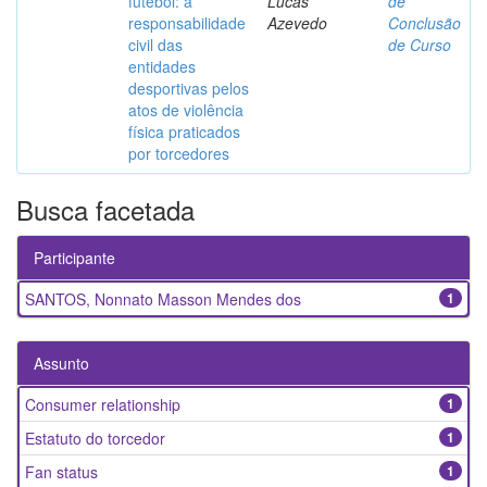
futebol: a
Lucas
de
responsabilidade
Azevedo
Conclusão
civil das
de Curso
entidades
desportivas pelos
atos de violência
física praticados
por torcedores
Busca facetada
Participante
SANTOS, Nonnato Masson Mendes dos
1
Assunto
Consumer relationship
1
Estatuto do torcedor
1
Fan status
1