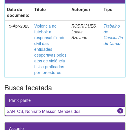
Data do
Título
Autor(es)
Tipo
documento
5-Apr-2023
Violência no
RODRIGUES,
Trabalho
futebol: a
Lucas
de
responsabilidade
Azevedo
Conclusão
civil das
de Curso
entidades
desportivas pelos
atos de violência
física praticados
por torcedores
Busca facetada
Participante
SANTOS, Nonnato Masson Mendes dos
1
Assunto