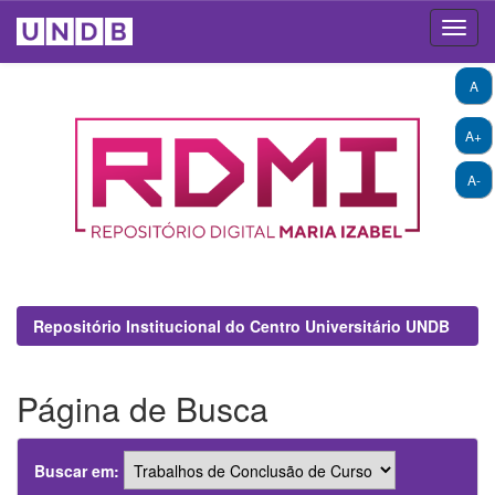
Skip
A
navigation
A+
A-
Repositório Institucional do Centro Universitário UNDB
Página de Busca
Buscar em: