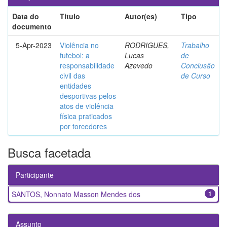
Data do
Título
Autor(es)
Tipo
documento
5-Apr-2023
Violência no
RODRIGUES,
Trabalho
futebol: a
Lucas
de
responsabilidade
Azevedo
Conclusão
civil das
de Curso
entidades
desportivas pelos
atos de violência
física praticados
por torcedores
Busca facetada
Participante
SANTOS, Nonnato Masson Mendes dos
1
Assunto