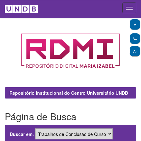
Skip
A
navigation
A+
A-
Repositório Institucional do Centro Universitário UNDB
Página de Busca
Buscar em: