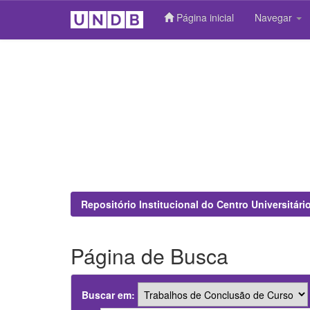
Página inicial
Navegar
Skip
navigation
Repositório Institucional do Centro Universitár
Página de Busca
Buscar em: