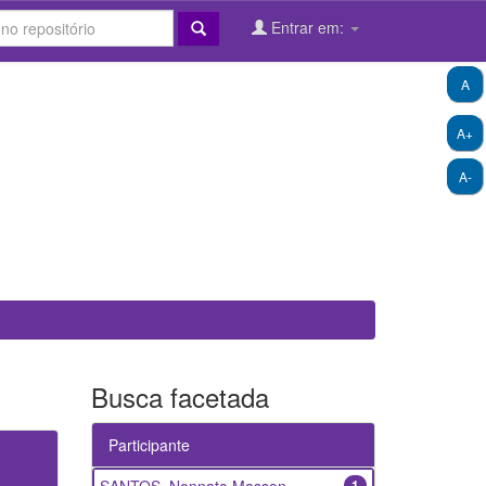
Entrar em:
A
A+
A-
Busca facetada
Participante
1