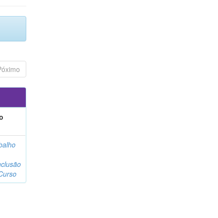
Póximo
o
balho
clusão
Curso