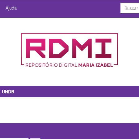
Ajuda
io UNDB