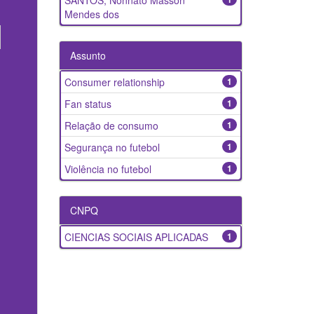
SANTOS, Nonnato Masson
Mendes dos
Assunto
Consumer relationship
1
Fan status
1
Relação de consumo
1
Segurança no futebol
1
Violência no futebol
1
CNPQ
CIENCIAS SOCIAIS APLICADAS
1