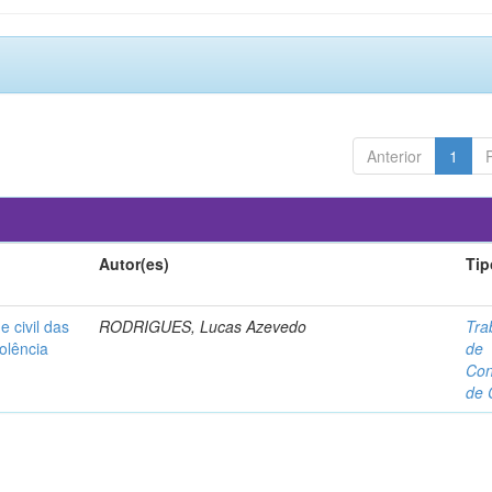
Anterior
1
Autor(es)
Tip
e civil das
RODRIGUES, Lucas Azevedo
Tra
olência
de
Con
de 