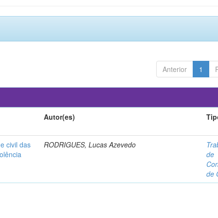
Anterior
1
Autor(es)
Tip
e civil das
RODRIGUES, Lucas Azevedo
Tra
olência
de
Con
de 