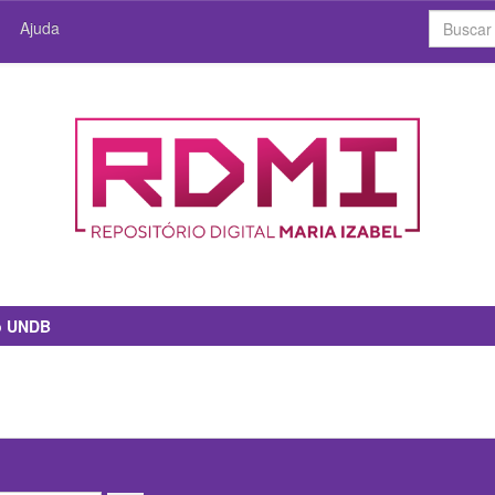
Ajuda
io UNDB