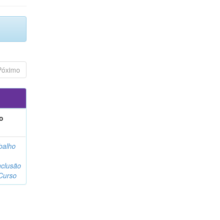
Póximo
o
balho
clusão
Curso