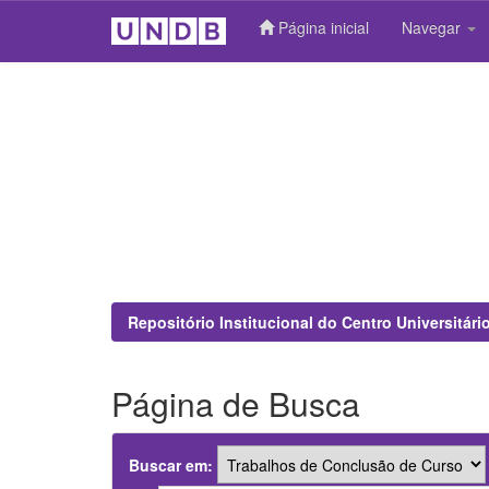
Página inicial
Navegar
Skip
navigation
Repositório Institucional do Centro Universitár
Página de Busca
Buscar em: