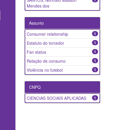
SANTOS, Nonnato Masson
Mendes dos
Assunto
Consumer relationship
1
Estatuto do torcedor
1
Fan status
1
Relação de consumo
1
Violência no futebol
1
CNPQ
CIENCIAS SOCIAIS APLICADAS
1