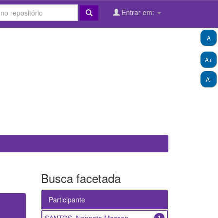
Entrar em:
A
A+
A-
Busca facetada
Participante
1