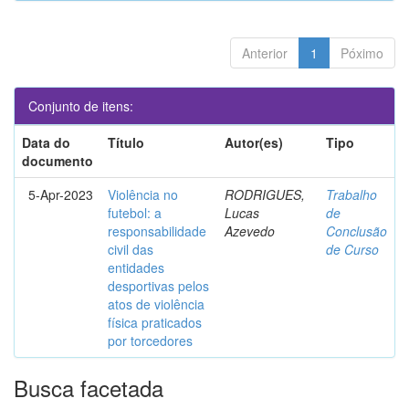
Anterior
1
Póximo
Conjunto de itens:
Data do
Título
Autor(es)
Tipo
documento
5-Apr-2023
Violência no
RODRIGUES,
Trabalho
futebol: a
Lucas
de
responsabilidade
Azevedo
Conclusão
civil das
de Curso
entidades
desportivas pelos
atos de violência
física praticados
por torcedores
Busca facetada