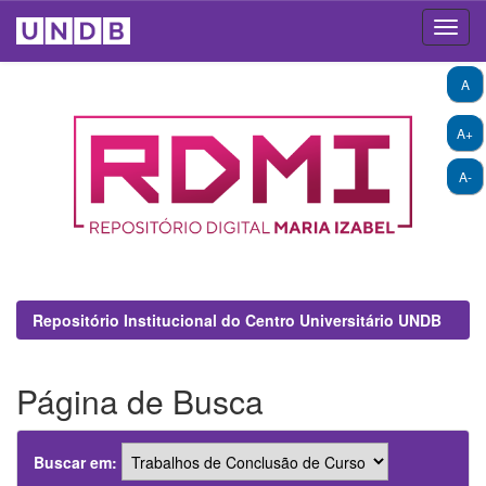
Skip
A
navigation
A+
A-
Repositório Institucional do Centro Universitário UNDB
Página de Busca
Buscar em: