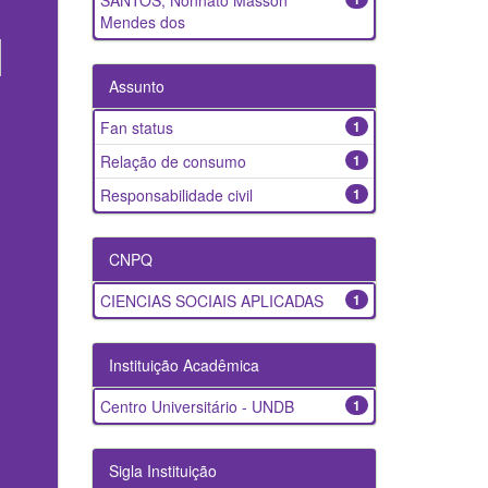
SANTOS, Nonnato Masson
Mendes dos
Assunto
Fan status
1
Relação de consumo
1
Responsabilidade civil
1
CNPQ
CIENCIAS SOCIAIS APLICADAS
1
Instituição Acadêmica
Centro Universitário - UNDB
1
Sigla Instituição