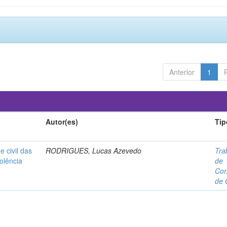
Anterior
1
Autor(es)
Tip
e civil das
RODRIGUES, Lucas Azevedo
Tra
olência
de
Con
de 