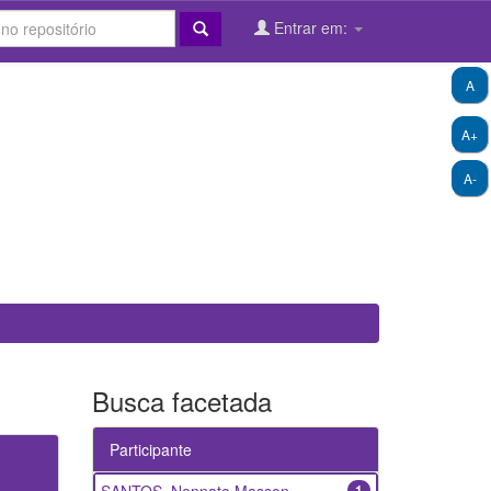
Entrar em:
A
A+
A-
Busca facetada
Participante
1