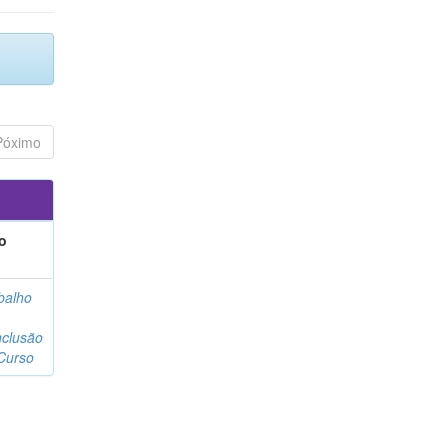
Póximo
o
balho
clusão
Curso