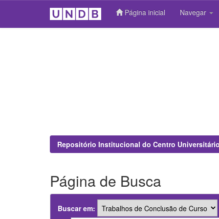
Página inicial
Navegar
Skip
navigation
Repositório Institucional do Centro Universitár
Página de Busca
Buscar em: