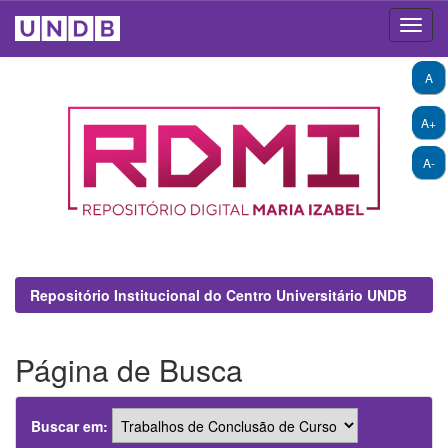
Skip
A
navigation
A+
A-
Repositório Institucional do Centro Universitário UNDB
Página de Busca
Buscar em: