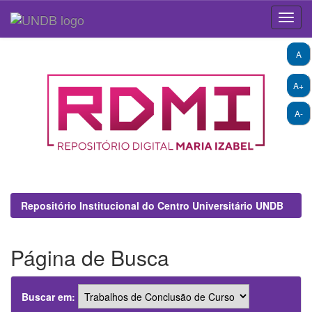
Skip
A
navigation
A+
A-
Repositório Institucional do Centro Universitário UNDB
Página de Busca
Buscar em: