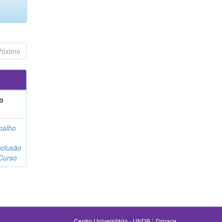
Póximo
o
balho
clusão
Curso
|
Centro Universitário - UNDB
Dspace