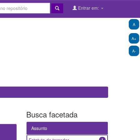
Entrar em:
A
A+
A-
Busca facetada
Assunto
1