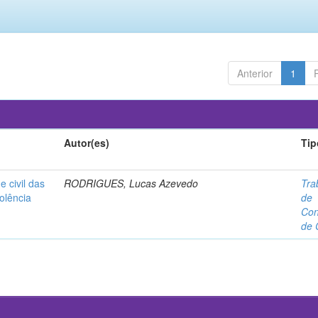
Anterior
1
Autor(es)
Tip
e civil das
RODRIGUES, Lucas Azevedo
Tra
olência
de
Con
de 