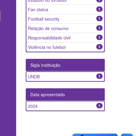
Estatuto do torcedor
Fan status
1
Football security
1
Relação de consumo
1
Responsabilidade civil
1
Violência no futebol
1
Sigla Instituição
UNDB
1
Data apresentado
2024
1