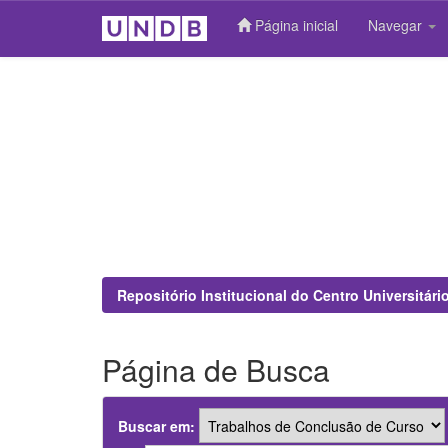
Página inicial
Navegar
Skip
navigation
Repositório Institucional do Centro Universitár
Página de Busca
Buscar em: