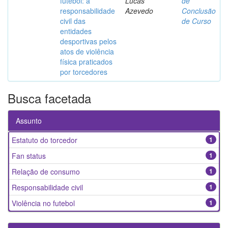
futebol: a
Lucas
de
responsabilidade
Azevedo
Conclusão
civil das
de Curso
entidades
desportivas pelos
atos de violência
física praticados
por torcedores
Busca facetada
Assunto
Estatuto do torcedor
1
Fan status
1
Relação de consumo
1
Responsabilidade civil
1
Violência no futebol
1