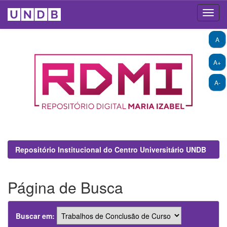
Skip
A
navigation
A+
A-
Repositório Institucional do Centro Universitário UNDB
Página de Busca
Buscar em: