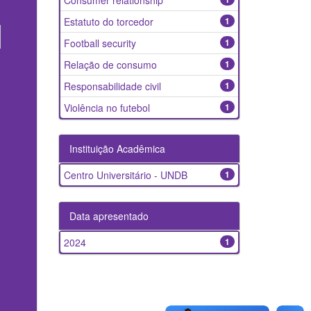
Consumer relationship
Estatuto do torcedor
1
Football security
1
Relação de consumo
1
Responsabilidade civil
1
Violência no futebol
1
Instituição Acadêmica
Centro Universitário - UNDB
1
Data apresentado
2024
1