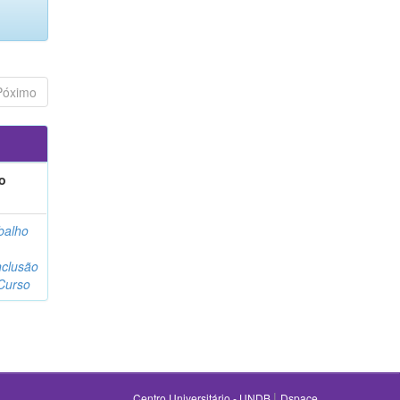
Póximo
o
balho
clusão
Curso
|
Centro Universitário - UNDB
Dspace