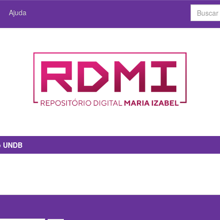
Ajuda
io UNDB