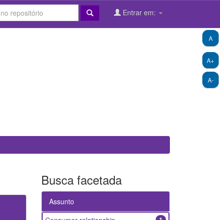
Entrar em:
A
A+
A-
Busca facetada
Assunto
1