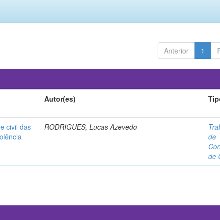
Anterior
1
Autor(es)
Tip
e civil das
RODRIGUES, Lucas Azevedo
Tra
olência
de
Con
de 