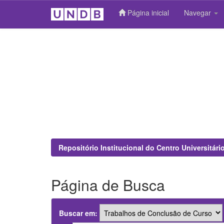
Página inicial
Navegar
Skip
navigation
Repositório Institucional do Centro Universitár
Página de Busca
Buscar em: