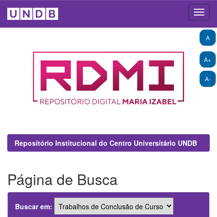
Skip
A
navigation
A+
A-
Repositório Institucional do Centro Universitário UNDB
Página de Busca
Buscar em: