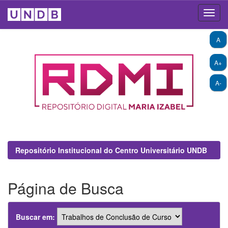
Skip
A
navigation
A+
A-
Repositório Institucional do Centro Universitário UNDB
Página de Busca
Buscar em: