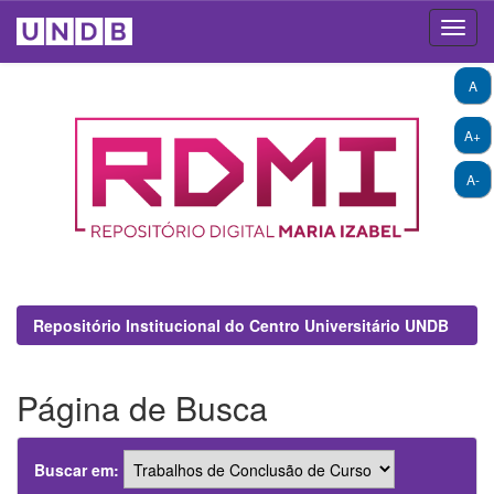
Skip
A
navigation
A+
A-
Repositório Institucional do Centro Universitário UNDB
Página de Busca
Buscar em: