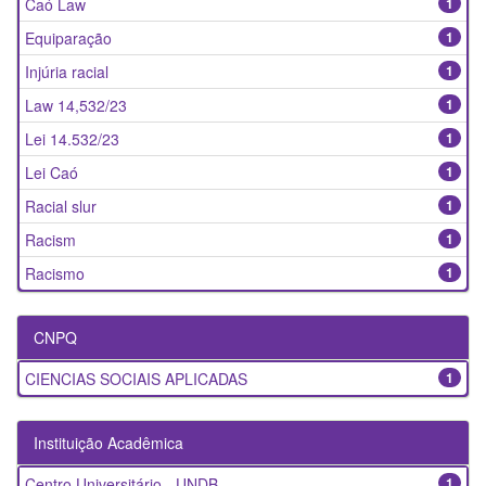
Caó Law
1
Equiparação
1
Injúria racial
1
Law 14,532/23
1
Lei 14.532/23
1
Lei Caó
1
Racial slur
1
Racism
1
Racismo
1
CNPQ
CIENCIAS SOCIAIS APLICADAS
1
Instituição Acadêmica
Centro Universitário - UNDB
1