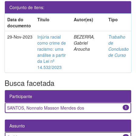
Conjunto de itens:
Data do
Título
Autor(es)
Tipo
documento
29-Nov-2023
Injúria racial
BEZERRA,
Trabalho
como crime de
Gabriel
de
racismo: uma
Aroucha
Conclusão
análise a partir
de Curso
da Lei nº
14.532/2023
Busca facetada
Participante
SANTOS, Nonnato Masson Mendes dos
1
Assunto