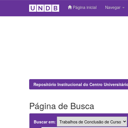
Página inicial
Navegar
Skip
navigation
Repositório Institucional do Centro Universitár
Página de Busca
Buscar em: