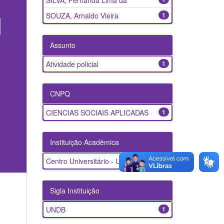
SILVA, Fernanda Lima da
SOUZA, Arnaldo Vieira
1
Assunto
Atividade policial
1
CNPQ
CIENCIAS SOCIAIS APLICADAS
1
Instituição Acadêmica
Centro Universitário - UNDB
1
Sigla Instituição
UNDB
1