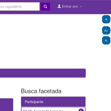
Entrar em:
A
A+
A-
Busca facetada
Participante
1