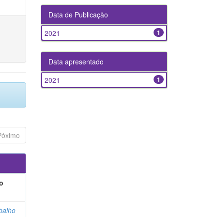
Data de Publicação
2021
1
Data apresentado
2021
1
Póximo
o
balho