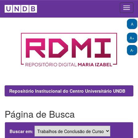
Skip
A
navigation
A+
A-
Repositório Institucional do Centro Universitário UNDB
Página de Busca
Buscar em: