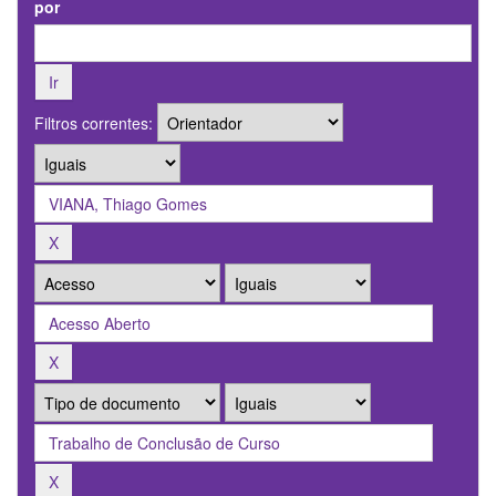
por
Filtros correntes: