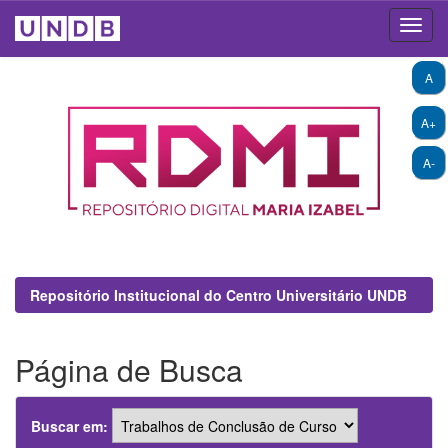
Skip
A
navigation
A+
A-
Repositório Institucional do Centro Universitário UNDB
Página de Busca
Buscar em: