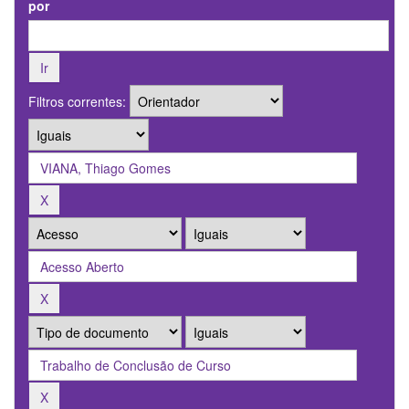
por
Filtros correntes: