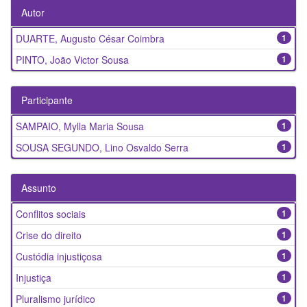
Autor
DUARTE, Augusto César Coimbra
1
PINTO, João Victor Sousa
1
Participante
SAMPAIO, Mylla Maria Sousa
1
SOUSA SEGUNDO, Lino Osvaldo Serra
1
Assunto
Conflitos sociais
1
Crise do direito
1
Custódia injustiçosa
1
Injustiça
1
Pluralismo jurídico
1