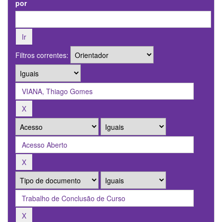
por
Filtros correntes: