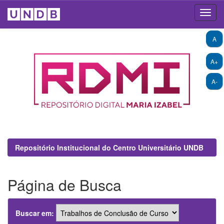
Skip
A
navigation
A+
A-
Repositório Institucional do Centro Universitário UNDB
Página de Busca
Buscar em: