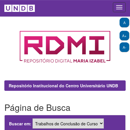
Skip
A
navigation
A+
A-
Repositório Institucional do Centro Universitário UNDB
Página de Busca
Buscar em: