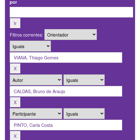
por
Filtros correntes: