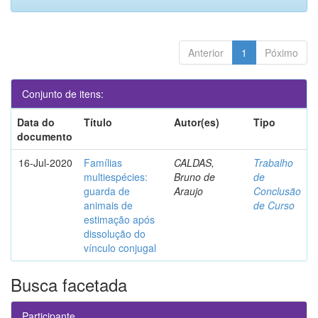
Anterior
1
Póximo
Conjunto de itens:
Data do
Título
Autor(es)
Tipo
documento
16-Jul-2020
Famílias
CALDAS,
Trabalho
multiespécies:
Bruno de
de
guarda de
Araujo
Conclusão
animais de
de Curso
estimação após
dissolução do
vínculo conjugal
Busca facetada
Participante