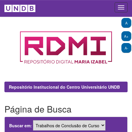
Skip
A
navigation
A+
A-
Repositório Institucional do Centro Universitário UNDB
Página de Busca
Buscar em: