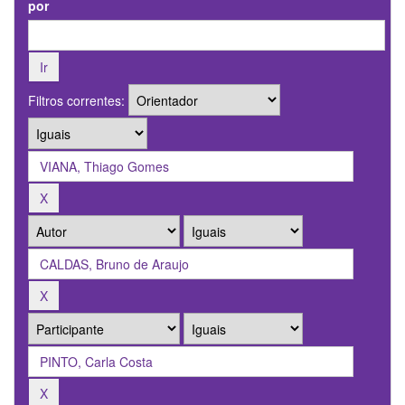
por
Filtros correntes: