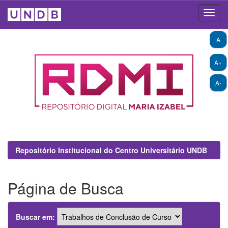
Skip
A
navigation
A+
A-
Repositório Institucional do Centro Universitário UNDB
Página de Busca
Buscar em: