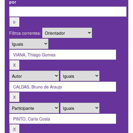
por
Filtros correntes: