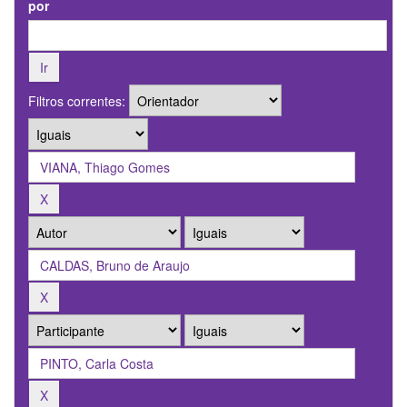
por
Filtros correntes: