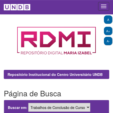
Skip
A
navigation
A+
A-
Repositório Institucional do Centro Universitário UNDB
Página de Busca
Buscar em: