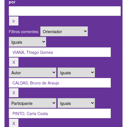
por
Filtros correntes: