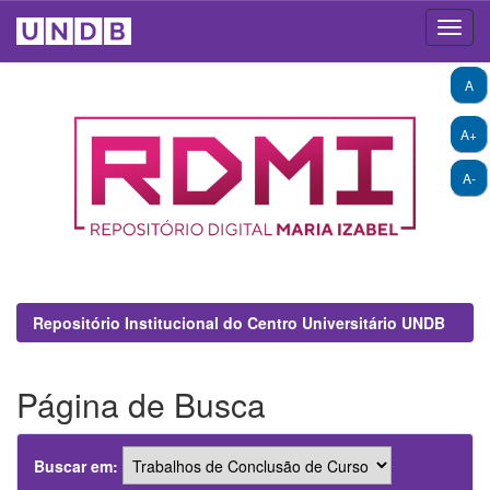
Skip
A
navigation
A+
A-
Repositório Institucional do Centro Universitário UNDB
Página de Busca
Buscar em: