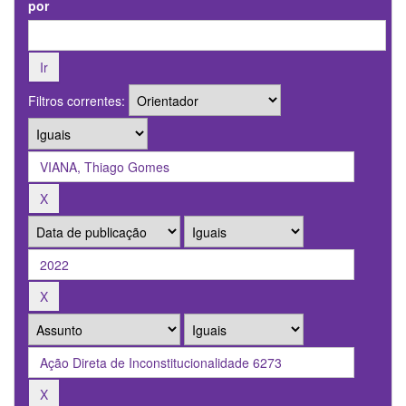
por
Filtros correntes: