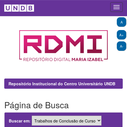
Skip
A
navigation
A+
A-
Repositório Institucional do Centro Universitário UNDB
Página de Busca
Buscar em: