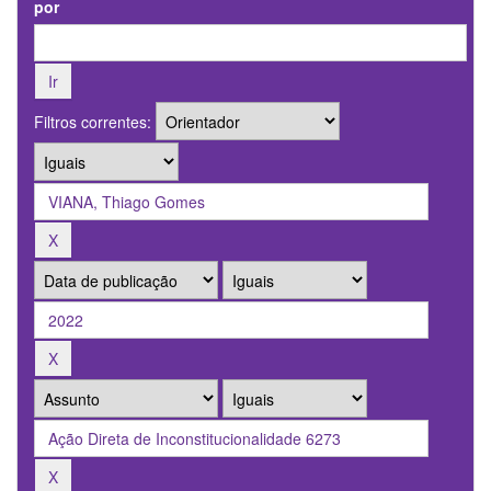
por
Filtros correntes: