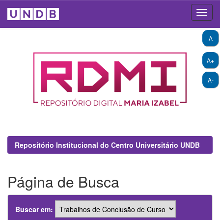
Skip
A
navigation
A+
A-
Repositório Institucional do Centro Universitário UNDB
Página de Busca
Buscar em: