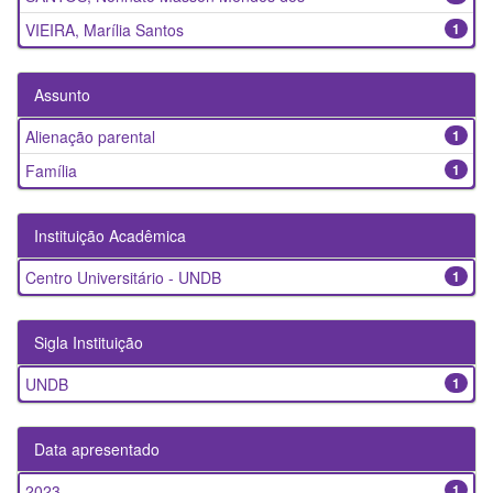
VIEIRA, Marília Santos
1
Assunto
Alienação parental
1
Família
1
Instituição Acadêmica
Centro Universitário - UNDB
1
Sigla Instituição
UNDB
1
Data apresentado
2023
1