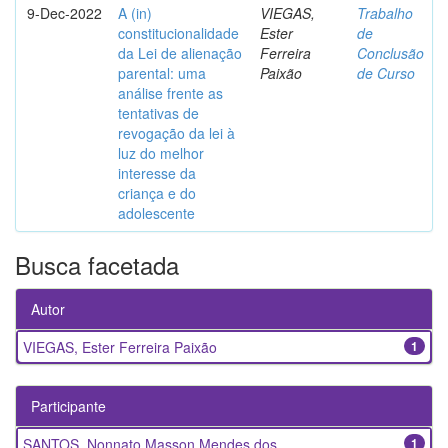
9-Dec-2022
A (in)
VIEGAS,
Trabalho
constitucionalidade
Ester
de
da Lei de alienação
Ferreira
Conclusão
parental: uma
Paixão
de Curso
análise frente as
tentativas de
revogação da lei à
luz do melhor
interesse da
criança e do
adolescente
Busca facetada
Autor
VIEGAS, Ester Ferreira Paixão
1
Participante
SANTOS, Nonnato Masson Mendes dos
1