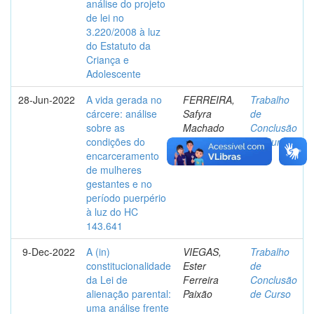
análise do projeto
de lei no
3.220/2008 à luz
do Estatuto da
Criança e
Adolescente
28-Jun-2022
A vida gerada no
FERREIRA,
Trabalho
cárcere: análise
Safyra
de
sobre as
Machado
Conclusão
condições do
de Curso
encarceramento
de mulheres
gestantes e no
período puerpério
à luz do HC
143.641
9-Dec-2022
A (in)
VIEGAS,
Trabalho
constitucionalidade
Ester
de
da Lei de
Ferreira
Conclusão
alienação parental:
Paixão
de Curso
uma análise frente