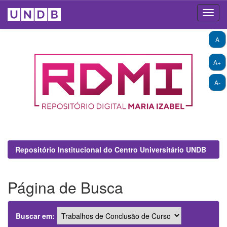
Skip
A
navigation
A+
A-
Repositório Institucional do Centro Universitário UNDB
Página de Busca
Buscar em: