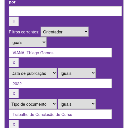
por
Filtros correntes: