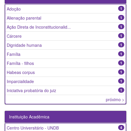
Adoção
1
Alienação parental
1
Ação Direta de Inconstitucionalid...
1
Cárcere
1
Dignidade humana
1
Família
1
Família - filhos
1
Habeas corpus
1
Imparcialidade
1
Iniciativa probatória do juiz
1
próximo >
Instituição Acadêmica
Centro Universitário - UNDB
4