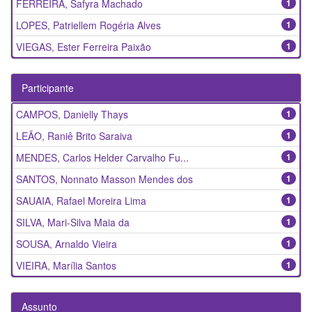
FERREIRA, Safyra Machado
1
LOPES, Patriellem Rogéria Alves
1
VIEGAS, Ester Ferreira Paixão
1
Participante
CAMPOS, Danielly Thays
1
LEÃO, Raniê Brito Saraiva
1
MENDES, Carlos Helder Carvalho Fu...
1
SANTOS, Nonnato Masson Mendes dos
1
SAUAIA, Rafael Moreira Lima
1
SILVA, Mari-Silva Maia da
1
SOUSA, Arnaldo Vieira
1
VIEIRA, Marília Santos
1
Assunto