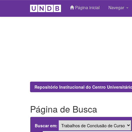
Página inicial
Navegar
Skip
navigation
Repositório Institucional do Centro Universitár
Página de Busca
Buscar em: