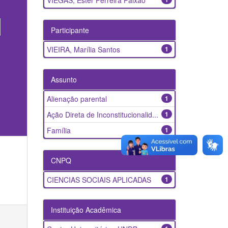
VIEGAS, Ester Ferreira Paixão
Participante
VIEIRA, Marília Santos
1
Assunto
Alienação parental
1
Ação Direta de Inconstitucionalid...
1
Família
1
CNPQ
CIENCIAS SOCIAIS APLICADAS
1
Instituição Acadêmica