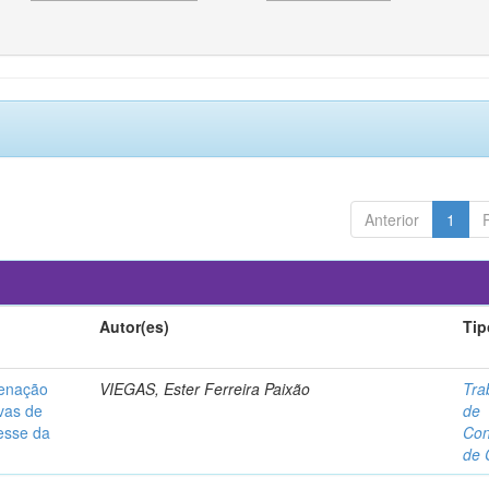
Anterior
1
Autor(es)
Tip
lienação
VIEGAS, Ester Ferreira Paixão
Tra
ivas de
de
resse da
Con
de 