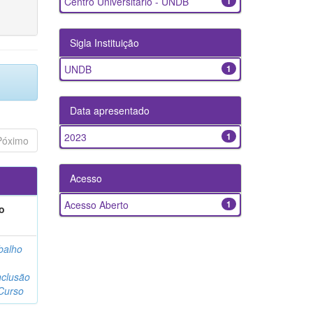
Centro Universitário - UNDB
1
Sigla Instituição
UNDB
1
Data apresentado
2023
1
Póximo
Acesso
Acesso Aberto
1
o
balho
clusão
Curso