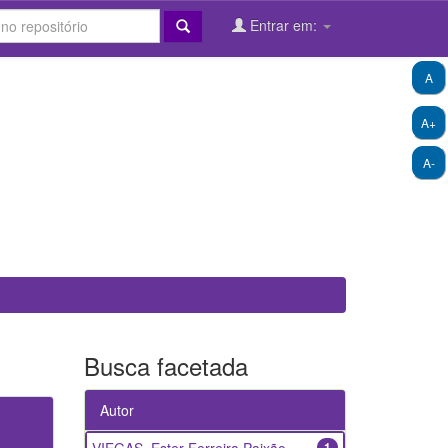
Entrar em:
A
A+
A-
Busca facetada
Autor
1