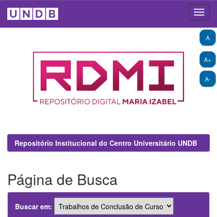
Skip
A
navigation
A+
A-
Repositório Institucional do Centro Universitário UNDB
Página de Busca
Buscar em: