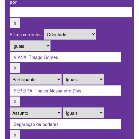
por
Filtros correntes: