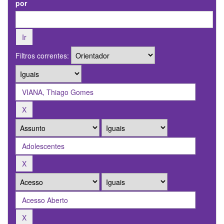
por
Filtros correntes: