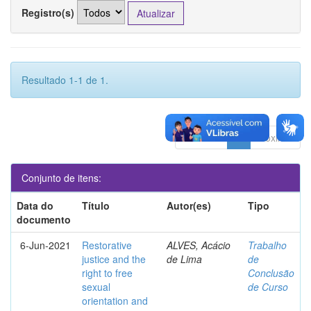
Registro(s)
Resultado 1-1 de 1.
Anterior
1
Póximo
Conjunto de itens:
Data do
Título
Autor(es)
Tipo
documento
6-Jun-2021
Restorative
ALVES, Acácio
Trabalho
justice and the
de Lima
de
right to free
Conclusão
sexual
de Curso
orientation and