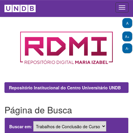
Skip
A
navigation
A+
A-
Repositório Institucional do Centro Universitário UNDB
Página de Busca
Buscar em: