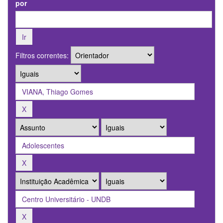
por
Filtros correntes: