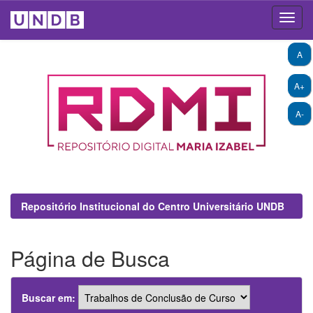
Skip
A
navigation
A+
A-
Repositório Institucional do Centro Universitário UNDB
Página de Busca
Buscar em: