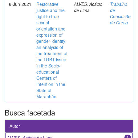
6-Jun-2021
Restorative
ALVES, Acácio
Trabalho
justice and the
de Lima
de
right to free
Conclusão
sexual
de Curso
orientation and
expression of
gender identity:
an analysis of
the treatment of
the LGBT issue
in the Socio-
educational
Centers of
Intention in the
State of
Maranhão
Busca facetada
Autor
ALVES, Acácio de Lima
1