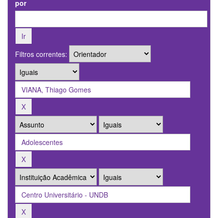
por
Filtros correntes: