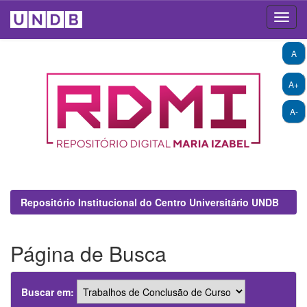
Skip
A
navigation
A+
A-
Repositório Institucional do Centro Universitário UNDB
Página de Busca
Buscar em: