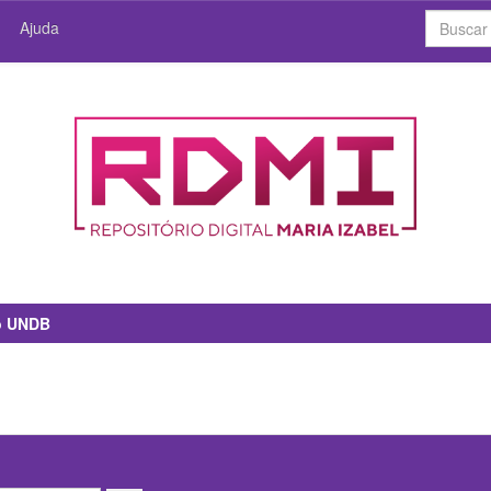
Ajuda
io UNDB