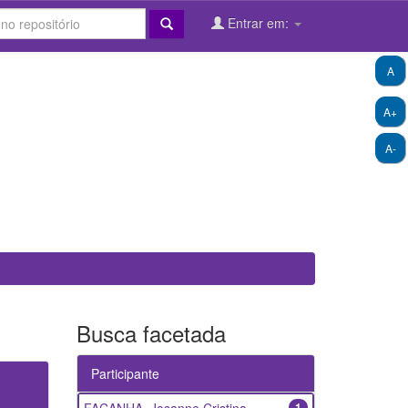
Entrar em:
A
A+
A-
Busca facetada
Participante
1