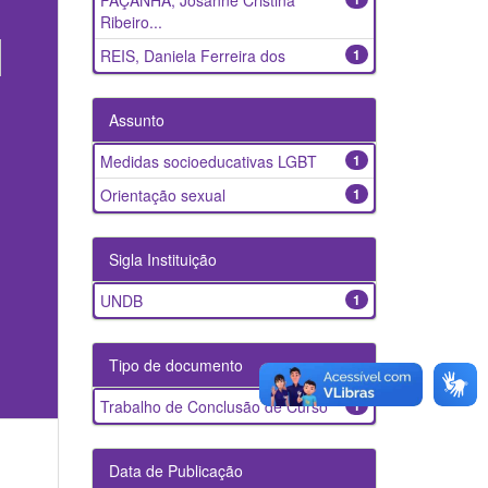
FAÇANHA, Josanne Cristina
Ribeiro...
REIS, Daniela Ferreira dos
1
Assunto
Medidas socioeducativas LGBT
1
Orientação sexual
1
Sigla Instituição
UNDB
1
Tipo de documento
Trabalho de Conclusão de Curso
1
Data de Publicação