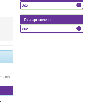
2021
1
Data apresentado
2021
1
Póximo
o