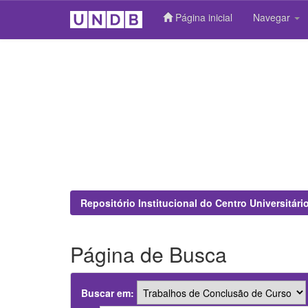
Página inicial
Navegar
Skip
navigation
Repositório Institucional do Centro Universitár
Página de Busca
Buscar em: