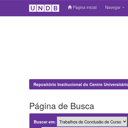
Página inicial
Navegar
Skip
navigation
Repositório Institucional do Centro Universitár
Página de Busca
Buscar em: