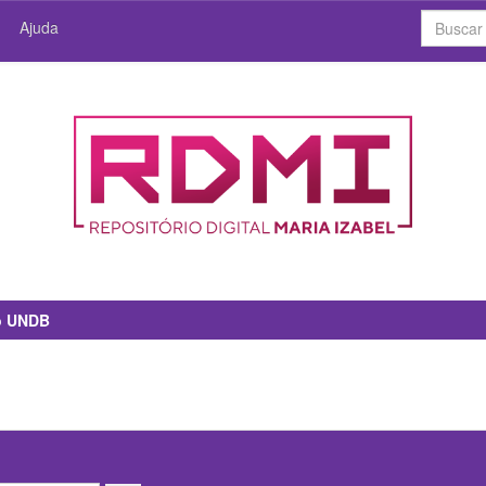
Ajuda
io UNDB