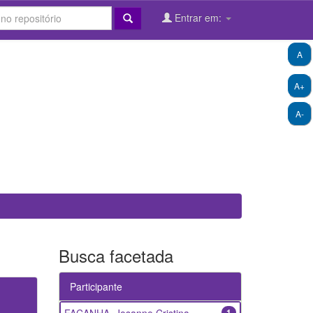
Entrar em:
A
A+
A-
Busca facetada
Participante
1