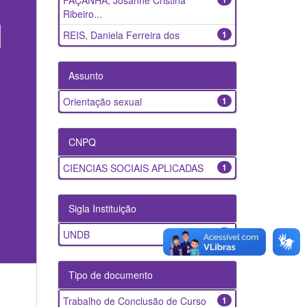
FAÇANHA, Josanne Cristina
Ribeiro...
REIS, Daniela Ferreira dos
1
Assunto
Orientação sexual
1
CNPQ
CIENCIAS SOCIAIS APLICADAS
1
Sigla Instituição
UNDB
1
Tipo de documento
Trabalho de Conclusão de Curso
1